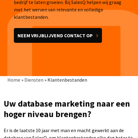
bedrijf te laten groeien. Bij SalesQ helpen wij graag
met het werven van relevante en volledige
klantbestanden.
NEEM VRIJBLIJVEND CONTACT OP
Kruimelpad
Home
»
Diensten
»
Klantenbestanden
Uw database marketing naar een
hoger niveau brengen?
Er is de laatste 10 jaar met man en macht gewerkt aan de
database van SalesQ, om klantenbestanden elke dag beter te