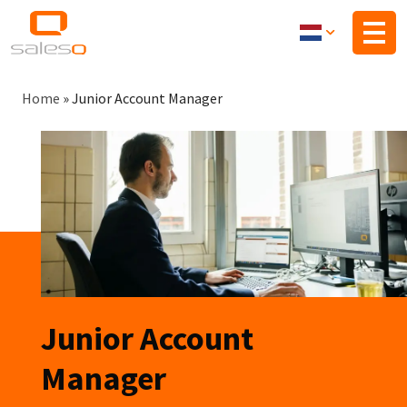
Overslaan
en
naar
de
Kruimelpad
inhoud
Home
»
Junior Account Manager
gaan
Junior Account
Manager