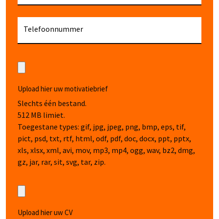
Telefoonnummer
Upload hier uw motivatiebrief
Slechts één bestand.
512 MB limiet.
Toegestane types: gif, jpg, jpeg, png, bmp, eps, tif,
pict, psd, txt, rtf, html, odf, pdf, doc, docx, ppt, pptx,
xls, xlsx, xml, avi, mov, mp3, mp4, ogg, wav, bz2, dmg,
gz, jar, rar, sit, svg, tar, zip.
Upload hier uw CV